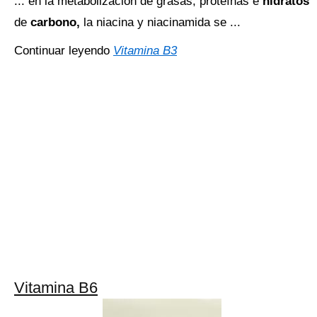
... en la metabolización de grasas, proteínas e
hidratos
de
carbono,
la niacina y niacinamida se ...
Continuar leyendo
Vitamina B3
Vitamina B6