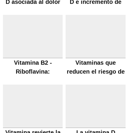
D asociada al dolor
D e incremento de
crónico
grasa
Vitamina B2 -
Vitaminas que
Riboflavina:
reducen el riesgo de
Beneficios, carencia
cáncer
y fuentes
Vitamina revierte la
La vitamina D