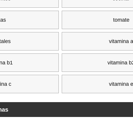
tas
tomate
tales
vitamina 
ina b1
vitamina b
ina c
vitamina 
nas